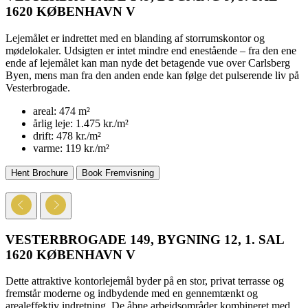
1620 KØBENHAVN V
Lejemålet er indrettet med en blanding af storrumskontor og
mødelokaler. Udsigten er intet mindre end enestående – fra den ene
ende af lejemålet kan man nyde det betagende vue over Carlsberg
Byen, mens man fra den anden ende kan følge det pulserende liv på
Vesterbrogade.
areal:
474 m²
årlig leje:
1.475 kr./m²
drift:
478 kr./m²
varme:
119 kr./m²
Hent Brochure
Book Fremvisning
VESTERBROGADE 149, BYGNING 12, 1. SAL
1620 KØBENHAVN V
Dette attraktive kontorlejemål byder på en stor, privat terrasse og
fremstår moderne og indbydende med en gennemtænkt og
arealeffektiv indretning. De åbne arbejdsområder kombineret med