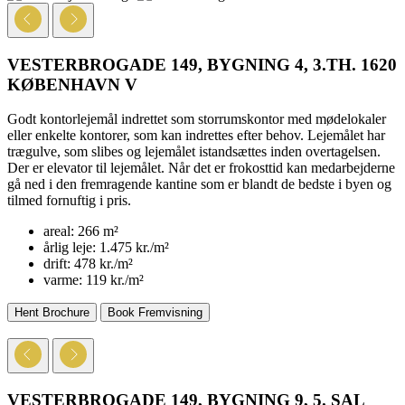
VESTERBROGADE 149, BYGNING 4, 3.TH.
1620
KØBENHAVN V
Godt kontorlejemål indrettet som storrumskontor med mødelokaler
eller enkelte kontorer, som kan indrettes efter behov. Lejemålet har
trægulve, som slibes og lejemålet istandsættes inden overtagelsen.
Der er elevator til lejemålet. Når det er frokosttid kan medarbejderne
gå ned i den fremragende kantine som er blandt de bedste i byen og
tilmed fornuftig i pris.
areal:
266 m²
årlig leje:
1.475 kr./m²
drift:
478 kr./m²
varme:
119 kr./m²
Hent Brochure
Book Fremvisning
VESTERBROGADE 149, BYGNING 9, 5. SAL