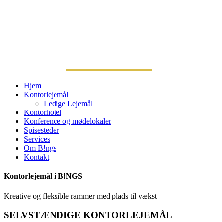
Spring
til
indhold
Hjem
Kontorlejemål
Ledige Lejemål
Kontorhotel
Konference og mødelokaler
Spisesteder
Services
Om B!ngs
Kontakt
Kontorlejemål i B!NGS
Kreative og fleksible rammer med plads til vækst
SELVSTÆNDIGE KONTORLEJEMÅL