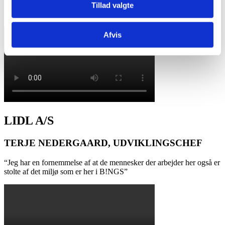
meget, så det er nemt at få nye kontorer når vi vokser ud af dem vi
Tillad valgte
har.”
Afvis
LIDL A/S
TERJE NEDERGAARD, UDVIKLINGSCHEF
“Jeg har en fornemmelse af at de mennesker der arbejder her også er
stolte af det miljø som er her i B!NGS”