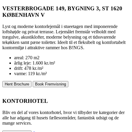
VESTERBROGADE 149, BYGNING 3, ST
1620
KØBENHAVN V
Lyst og moderne kontorlejemål i stueetagen med imponerende
loftshøjde og privat terrasse. Lejemålet fremstår velholdt med
trægulve, akustiklofter, moderne belysning og et tidssvarende
tekøkken samt pæne toiletter. Ideelt til et fleksibelt og komfortabelt
kontormiljø i attraktive rammer hos B!NGS.
areal:
270 m2
årlig leje:
1.600 kr./m²
drift:
478 kr./m²
varme:
119 kr./m²
Hent Brochure
Book Fremvisning
KONTORHOTEL
Bliv en del af vores kontorhotel, hvor vi tilbyder tre kategorier der
alle har adgang til husets fællesområder, fantastisk udsigt og de
mange services.