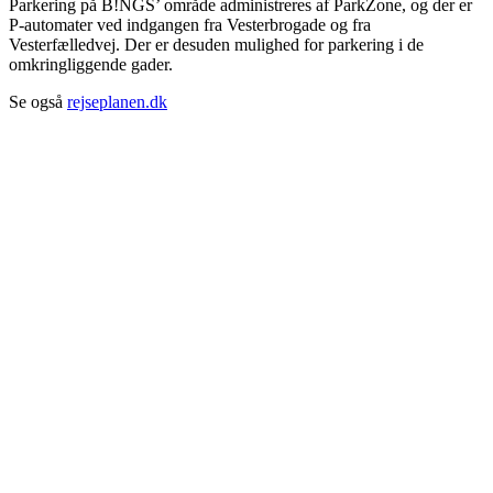
Parkering på B!NGS’ område administreres af ParkZone, og der er
P-automater ved indgangen fra Vesterbrogade og fra
Vesterfælledvej. Der er desuden mulighed for parkering i de
omkringliggende gader.
Se også
rejseplanen.dk