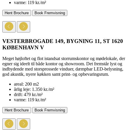
varme:
119 kr./m²
Hent Brochure
Book Fremvisning
VESTERBROGADE 149, BYGNING 11, ST
1620
KØBENHAVN V
Meget højloftet og flot istandsat storrumskontor og mødelokale, der
egner sig ideelt til både kontor og showroom. Det fremstår lyst og
indbydende med storsprossede vinduer, dæmpbar LED-belysning,
god akustik, nyere køkken samt print- og opbevaringsrum.
areal:
200 m2
årlig leje:
1.350 kr./m²
drift:
479 kr./m²
varme:
119 kr./m²
Hent Brochure
Book Fremvisning