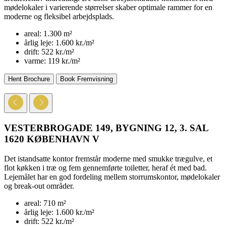
mødelokaler i varierende størrelser skaber optimale rammer for en
moderne og fleksibel arbejdsplads.
areal:
1.300 m²
årlig leje:
1.600 kr./m²
drift:
522 kr./m²
varme:
119 kr./m²
Hent Brochure
Book Fremvisning
VESTERBROGADE 149, BYGNING 12, 3. SAL
1620 KØBENHAVN V
Det istandsatte kontor fremstår moderne med smukke trægulve, et
flot køkken i træ og fem gennemførte toiletter, heraf ét med bad.
Lejemålet har en god fordeling mellem storrumskontor, mødelokaler
og break-out områder.
areal:
710 m²
årlig leje:
1.600 kr./m²
drift:
522 kr./m²