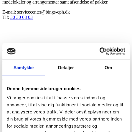
mødelokaler og arrangementer samt afsendelse af pakker.
E-mail: servicecenter@bings-cph.dk
Tlf:
30 30 68 03
MØDE- OG KONFERENCECENTER
B!NGS’ konferencecenter facilitere alt hvad du måtte have behov
for op til 150 personer.
Læs mere hér
Samtykke
Detaljer
Om
E-mail: servicecenter@bings-cph.dk
Tlf:
30 30 68 03
Denne hjemmeside bruger cookies
Vi bruger cookies til at tilpasse vores indhold og
annoncer, til at vise dig funktioner til sociale medier og til
Parkering
at analysere vores trafik. Vi deler også oplysninger om
din brug af vores hjemmeside med vores partnere inden
Du kan leje din egen faste parkeringsplads på B!NGS’ område. Vi
for sociale medier, annonceringspartnere og
forsøger altid at finde en plads så tæt på dit kontor som muligt. Du