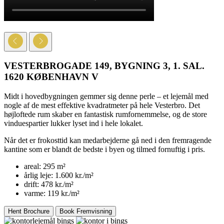
VESTERBROGADE 149, BYGNING 3, 1. SAL.
1620 KØBENHAVN V
Midt i hovedbygningen gemmer sig denne perle – et lejemål med
nogle af de mest effektive kvadratmeter på hele Vesterbro. Det
højloftede rum skaber en fantastisk rumfornemmelse, og de store
vinduespartier lukker lyset ind i hele lokalet.
Når det er frokosttid kan medarbejderne gå ned i den fremragende
kantine som er blandt de bedste i byen og tilmed fornuftig i pris.
areal:
295 m²
årlig leje:
1.600 kr./m²
drift:
478 kr./m²
varme:
119 kr./m²
Hent Brochure
Book Fremvisning